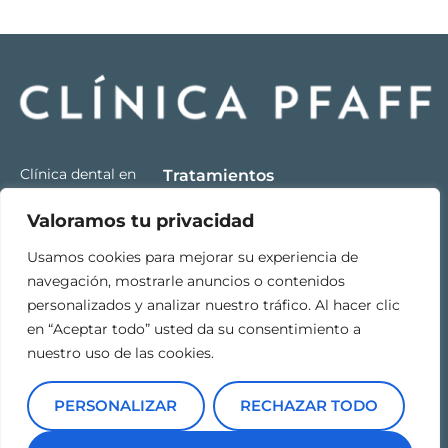
Clínica dental en
Tratamientos
Barcelona, Sarrià
Contacto
Ortodoncia
Valoramos tu privacidad
– Sant Gervasi,
93 250 32 17
especialistas en
Estética dental
Usamos cookies para mejorar su experiencia de
ortodoncia y
Carrer de
navegación, mostrarle anuncios o contenidos
Implantes
estética dental
Calvet, 63,
personalizados y analizar nuestro tráfico. Al hacer clic
dentales
con más de 45
Sarrià-Sant
en “Aceptar todo” usted da su consentimiento a
años de
Odontopediatría
Gervasi,
nuestro uso de las cookies.
experiencia.
08021
Otros
F
I
Barcelona
tratamientos
PERSONALIZAR
RECHAZAR TODO
a
n
c
s