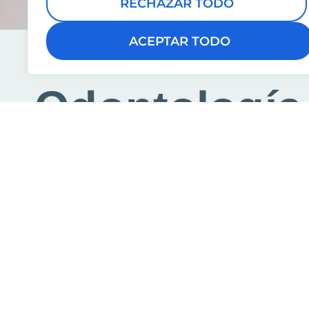
RECHAZAR TODO
ACEPTAR TODO
Odontología
Conservado
En la Clinica Pfaff, nuestra finalidad es evitar
desarrollo de enfermedades bucodentales. P
trabajamos desde la prevención y en el caso
una afección, trabajamos desde el punto de v
odontología conservadora y restauradora.
La odontología conservadora es la mejor fo
reparar un diente dañado, para devolverle as
función y forma normal. Con la odontología