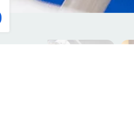
ra
 el
or eso
 ya exista
ista de la
rma de
í su