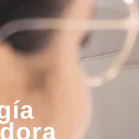
gía
dora