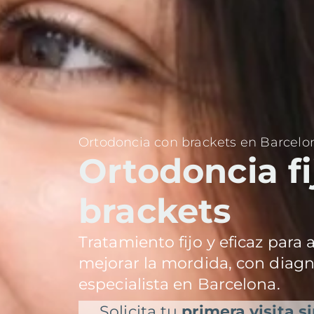
Ortodoncia con brackets en Barcelo
Ortodoncia fi
brackets
Tratamiento fijo y eficaz para 
mejorar la mordida, con diagn
especialista en Barcelona.
Solicita tu
primera visita s