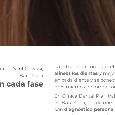
La ortodoncia con bracket
rià - Sant Gervasi,
alinear los dientes
y mejo
Barcelona
en cada diente y se conec
n cada fase
movimientos de forma con
En Clínica Dental Pfaff tr
en Barcelona, desde nuestr
con
diagnóstico personal