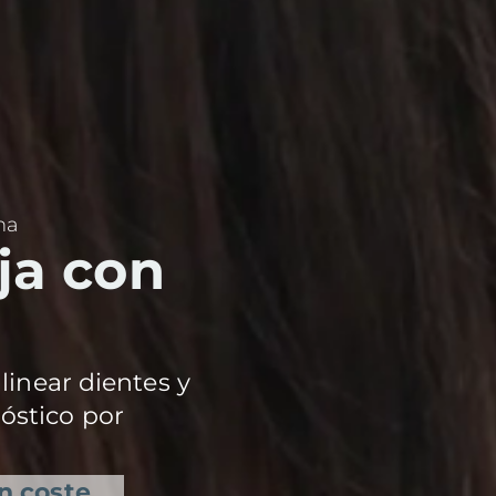
na
ja con
alinear dientes y
óstico por
in coste