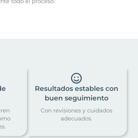
te todo el proceso.
de
Resultados estables con
buen seguimiento
eren
Con revisiones y cuidados
como
adecuados.
s.