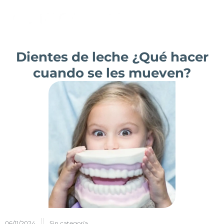
Ir
al
contenido
Dientes de leche ¿Qué hacer
cuando se les mueven?
06/11/2024
Sin categoría