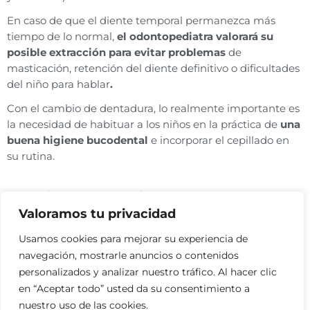
En caso de que el diente temporal permanezca más
tiempo de lo normal,
el odontopediatra valorará su
posible extracción para evitar problemas
de
masticación, retención del diente definitivo o dificultades
del niño para hablar
.
Con el cambio de dentadura, lo realmente importante es
la necesidad de habituar a los niños en la práctica de
una
buena higiene bucodental
e incorporar el cepillado en
su rutina.
Dentistas para niños
Valoramos tu privacidad
Usamos cookies para mejorar su experiencia de
En
Clínica Pfaff
somos
especialistas en odontopediatría
.
navegación, mostrarle anuncios o contenidos
Nos tomamos muy en serio poder ofrecer la mejor opción
personalizados y analizar nuestro tráfico. Al hacer clic
para cada caso. Por ello, contamos con los mejores
en “Aceptar todo” usted da su consentimiento a
especialistas.
nuestro uso de las cookies.