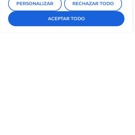
ofrecemos un enfoque personalizado con tecnología
PERSONALIZAR
RECHAZAR TODO
avanzada, garantizando un proceso seguro y cómodo.
ACEPTAR TODO
¡Agenda una consulta y da el primer paso hacia una
sonrisa saludable y alineada!
Envíanos tus
PEDIR CITA
dudas o pide cita