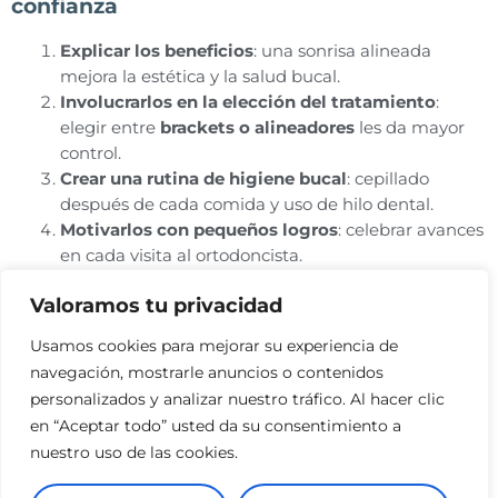
confianza
Explicar los beneficios
: una sonrisa alineada
mejora la estética y la salud bucal.
Involucrarlos en la elección del tratamiento
:
elegir entre
brackets o alineadores
les da mayor
control.
Crear una rutina de higiene bucal
: cepillado
después de cada comida y uso de hilo dental.
Motivarlos con pequeños logros
: celebrar avances
en cada visita al ortodoncista.
Evitar alimentos que dañen la ortodoncia
: dulces
Valoramos tu privacidad
pegajosos, chicles o alimentos muy duros.
Usamos cookies para mejorar su experiencia de
Ortodoncia en adolescentes: salud y
navegación, mostrarle anuncios o contenidos
personalizados y analizar nuestro tráfico. Al hacer clic
confianza en Clínica Pfaff
en “Aceptar todo” usted da su consentimiento a
Iniciar un tratamiento ortodóncico en la adolescencia es
nuestro uso de las cookies.
una inversión en salud y autoestima. En Clínica Pfaff,