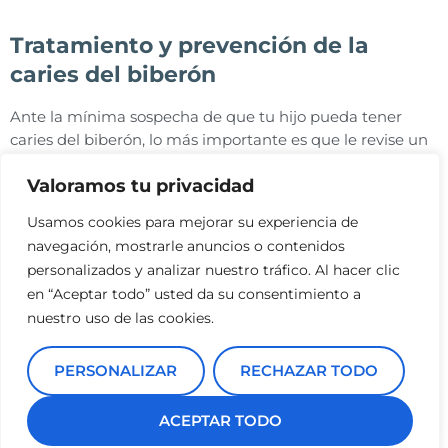
Tratamiento y prevención de la
caries del biberón
Ante la mínima sospecha de que tu hijo pueda tener
caries del biberón, lo más importante es que le revise un
dentista. El especialista se encargará de evaluar la
Valoramos tu privacidad
gravedad de la caries y, en base a ello, implementará
un
tratamiento
más conservador como el flúor o sellado
Usamos cookies para mejorar su experiencia de
dental, o bien antibioterapia o cirugía dental.
navegación, mostrarle anuncios o contenidos
Pero, en cualquier caso, lo realmente importante es
personalizados y analizar nuestro tráfico. Al hacer clic
la
prevención
de la caries del biberón. Para lograrlo te
en “Aceptar todo” usted da su consentimiento a
recomendamos que sigas estos consejos con tus hij@s:
nuestro uso de las cookies.
Cuida de su alimentación y modera el consumo de
golosinas o dulces en casa
PERSONALIZAR
RECHAZAR TODO
No dejes que se duerma con el biberón en la boca
No pongas edulcorantes (miel, jarabe) sobre el
ACEPTAR TODO
chupete para estimular