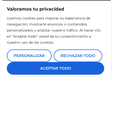
Valoramos tu privacidad
Usamos cookies para mejorar su experiencia de
navegación, mostrarle anuncios o contenidos
personalizados y analizar nuestro tráfico. Al hacer clic
en “Aceptar todo” usted da su consentimiento a
nuestro uso de las cookies.
PERSONALIZAR
RECHAZAR TODO
ACEPTAR TODO
Implantes cigomáticos
También pueden ser utilizados en casos donde el maxilar
superior haya sufrido un gran desgaste óseo. Su longitud
es mayor a los implantes convencionales y van anclados
en el hueso cigomático o hueso del pómulo (este tipo de
hueso no se atrofia). Esta opción además de evitar los