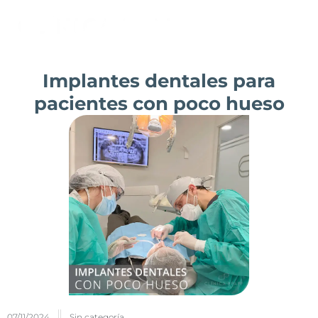
Ir
al
contenido
Implantes dentales para
pacientes con poco hueso
07/11/2024
Sin categoría