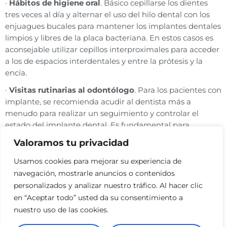
·
Hábitos de higiene oral
. Básico cepillarse los dientes
tres veces al día y alternar el uso del hilo dental con los
enjuagues bucales para mantener los implantes dentales
limpios y libres de la placa bacteriana. En estos casos es
aconsejable utilizar cepillos interproximales para acceder
a los de espacios interdentales y entre la prótesis y la
encía.
·
Visitas rutinarias al odontólogo
. Para los pacientes con
implante, se recomienda acudir al dentista más a
menudo para realizar un seguimiento y controlar el
estado del implante dental. Es fundamental para
detectar a tiempo los primeros síntomas de la
Valoramos tu privacidad
periimplantitis. Y como cualquier otro paciente, se
recomienda realizarse una higiene bucal profesional.
Usamos cookies para mejorar su experiencia de
navegación, mostrarle anuncios o contenidos
· Como hemos comentado con anterioridad,
el
personalizados y analizar nuestro tráfico. Al hacer clic
tabaquismo y el alcohol
son dos hábitos de riesgo que
en “Aceptar todo” usted da su consentimiento a
deben evitarse para disminuir la posibilidad de
nuestro uso de las cookies.
desarrollar esta patología.