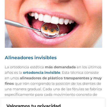
Alineadores invisibles
La ortodoncia estética
más demandada
en los últimos
años es la
ortodoncia invisible
. Esta técnica consiste
en unos
alineadores de plástico transparentes y muy
finos
que irán corrigiendo la posición de los dientes de
una manera gradual. Cada una de las férulas se fabrica
específicamente para cada movimiento concreto de
los dientes. A medida que se van renovando las férulas,
Valoramos tu privacidad
los dientes se van moviendo, poco a poco, hasta