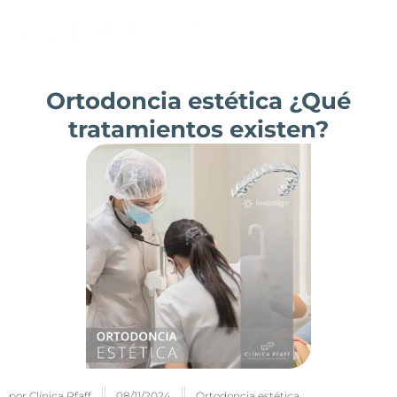
Ir
al
contenido
Ortodoncia estética ¿Qué
tratamientos existen?
por
Clínica Pfaff
08/11/2024
Ortodoncia estética