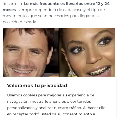
desarrollo.
Lo más frecuente es llevarlos entre 12 y 24
meses
, siempre dependerá de cada caso y el tipo de
movimientos que sean necesarios para llegar a la
posición deseada.
Valoramos tu privacidad
Como podéis comprobar las ventajas de la ortodoncia
Usamos cookies para mejorar su experiencia de
son muchas más que las desventajas. Además, ya no es
navegación, mostrarle anuncios o contenidos
un tema sólo para adolescentes,
llevar brackets a partir
personalizados y analizar nuestro tráfico. Al hacer clic
de los 30 es sinónimo de alguien que se preocupa por
en “Aceptar todo” usted da su consentimiento a