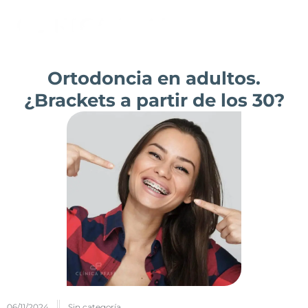
Ir
al
contenido
Ortodoncia en adultos.
¿Brackets a partir de los 30?
06/11/2024
Sin categoría