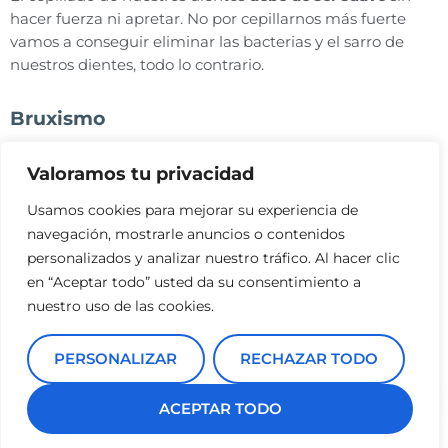
hacer fuerza ni apretar. No por cepillarnos más fuerte
vamos a conseguir eliminar las bacterias y el sarro de
nuestros dientes, todo lo contrario.
Bruxismo
El bruxismo o el
hábito involuntario de rechinar los
Valoramos tu privacidad
dientes
daña gravemente las piezas dentales y las encías
al apretar los dientes con gran fuerza sobre todo por las
Usamos cookies para mejorar su experiencia de
noches cuando estamos durmiendo.
navegación, mostrarle anuncios o contenidos
personalizados y analizar nuestro tráfico. Al hacer clic
Si sufres de bruxismo de manera continuada, esta parte
en “Aceptar todo” usted da su consentimiento a
de la dentadura puede sufrir que las encías se retraigan.
nuestro uso de las cookies.
Soluciones para encía retraídas
PERSONALIZAR
RECHAZAR TODO
Ante este tipo de situaciones, te recomendamos acudir a
ACEPTAR TODO
la Clínica dental Pfaff para su valoración. En este caso, el
periodoncista te realizará un diagnóstico y te indicará la