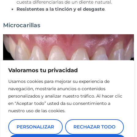
cuesta diferenciarlas de un diente natural.
Resistentes a la tinción y el desgaste
.
Microcarillas
Valoramos tu privacidad
Usamos cookies para mejorar su experiencia de
navegación, mostrarle anuncios o contenidos
personalizados y analizar nuestro tráfico. Al hacer clic
en “Aceptar todo” usted da su consentimiento a
Las microcarillas son también fabricadas con
porcelana o
nuestro uso de las cookies.
cerámica
, pero se diferencian en que
su grosor es
menor
(normalmente no superan los 0,3 mm) y por
PERSONALIZAR
RECHAZAR TODO
tanto
no requieren de tallado dental
.